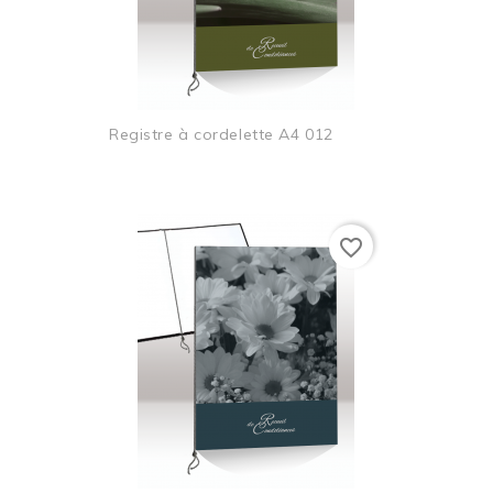
Registre à cordelette A4 012
favorite_border