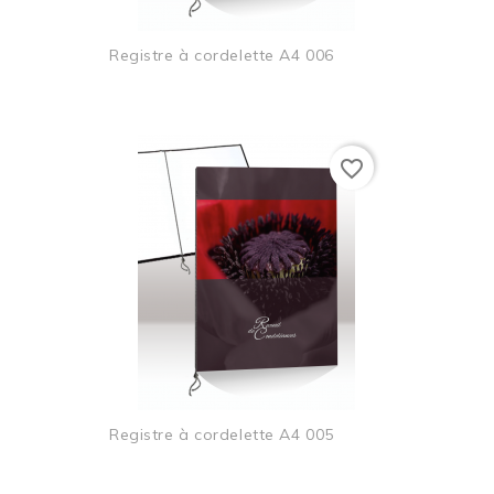
Registre à cordelette A4 006
favorite_border
Registre à cordelette A4 005