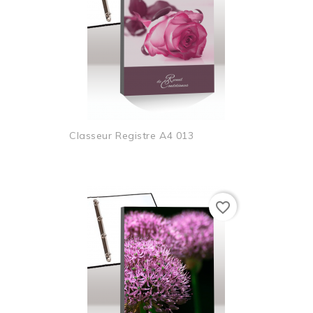
Classeur Registre A4 013
favorite_border