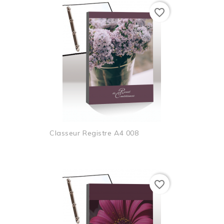
favorite_border
Classeur Registre A4 008
favorite_border