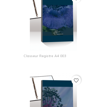
Classeur Registre A4 003
favorite_border