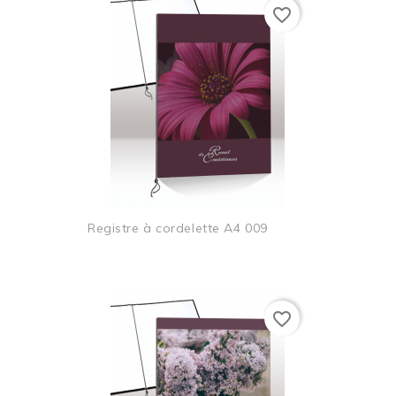
favorite_border
Registre à cordelette A4 009
favorite_border