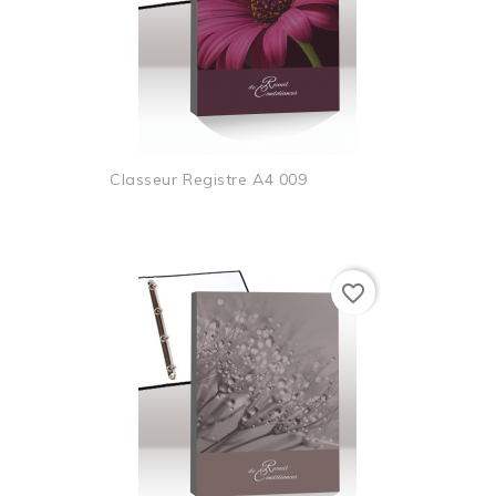
Classeur Registre A4 009
favorite_border