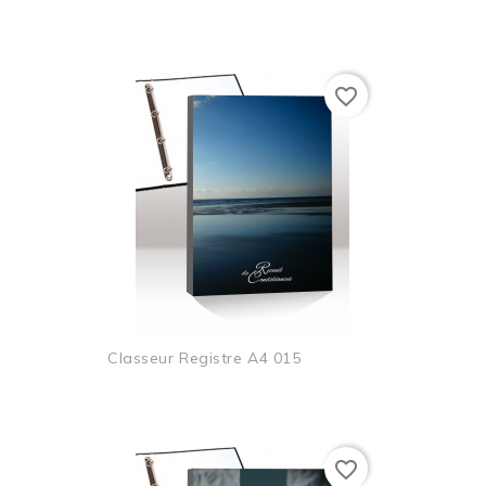
favorite_border
Classeur Registre A4 015
favorite_border