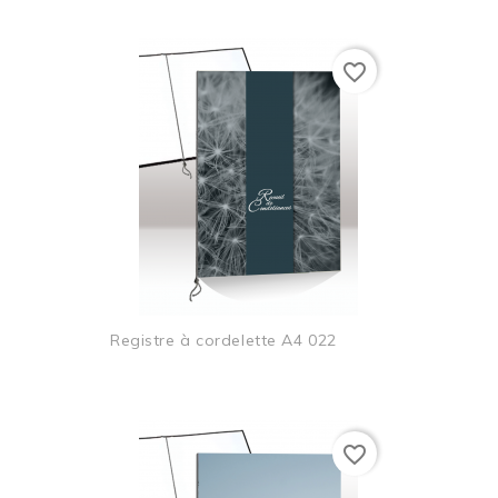
favorite_border
Registre à cordelette A4 022
favorite_border