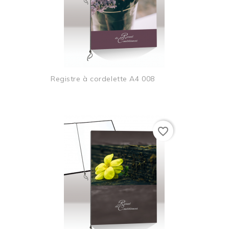
Registre à cordelette A4 008
favorite_border