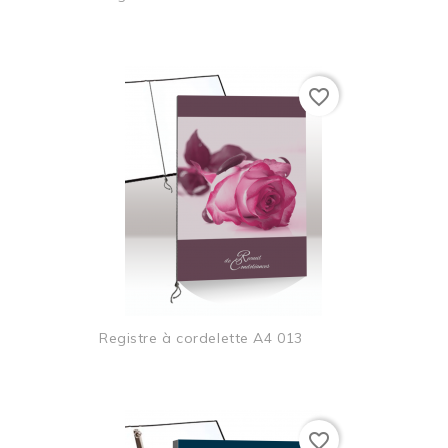
favorite_border
Registre à cordelette A4 013
favorite_border