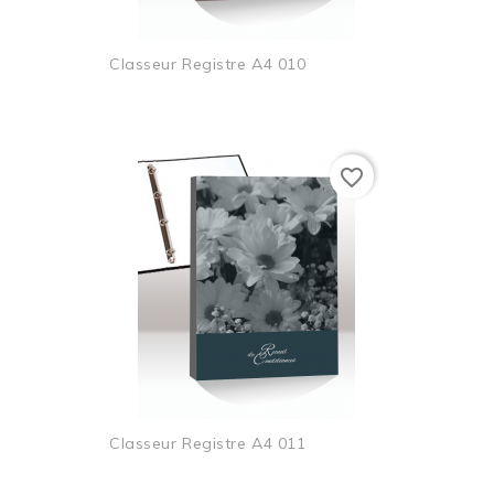
Classeur Registre A4 010
favorite_border
Classeur Registre A4 011