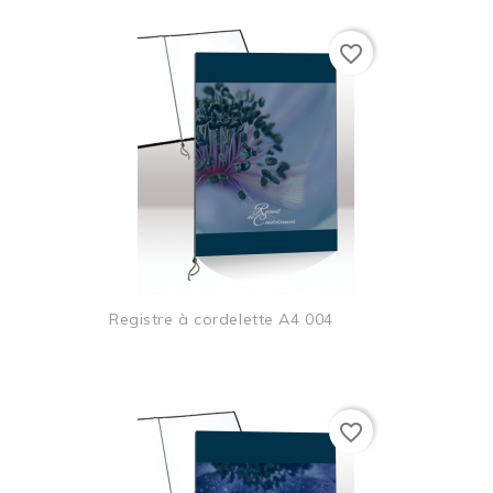
favorite_border
Registre à cordelette A4 004
favorite_border