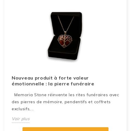
P
Nouveau produit à forte valeur
p
émotionnelle : la pierre funéraire
L
Memoria Stone réinvente les rites funéraires avec
d
des pierres de mémoire, pendentifs et coffrets
a
exclusifs,...
V
Voir plus