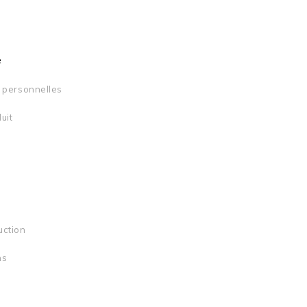
e
s personnelles
uit
uction
ns