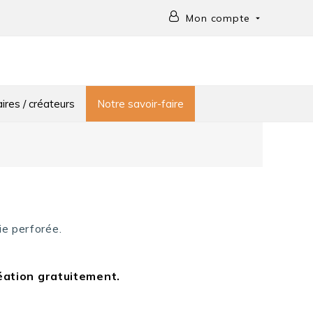
Mon compte

ires / créateurs
Notre savoir-faire
ie perforée.
éation gratuitement.