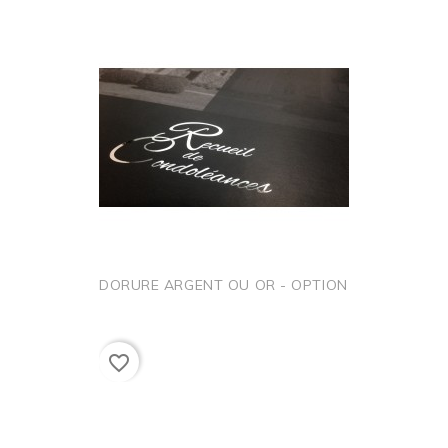
DORURE ARGENT OU OR - OPTION
favorite_border