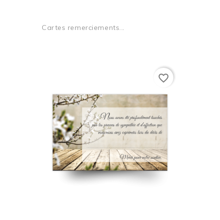
Cartes remerciements...
favorite_border