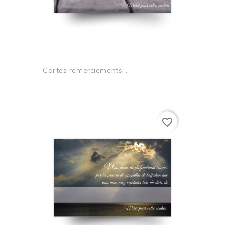
Cartes remerciements...
favorite_border