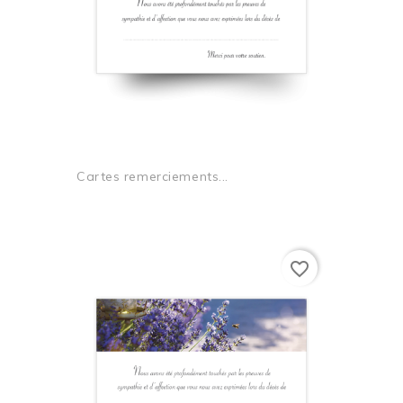
Cartes remerciements...
favorite_border