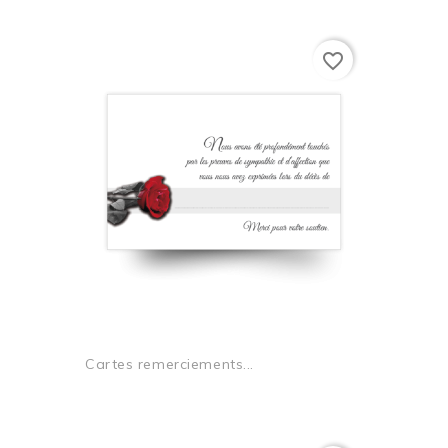
favorite_border
Cartes remerciements...