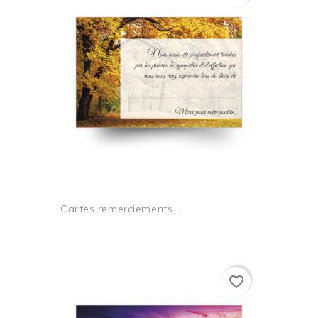
Cartes remerciements...
favorite_border