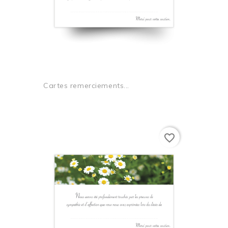
Cartes remerciements...
favorite_border