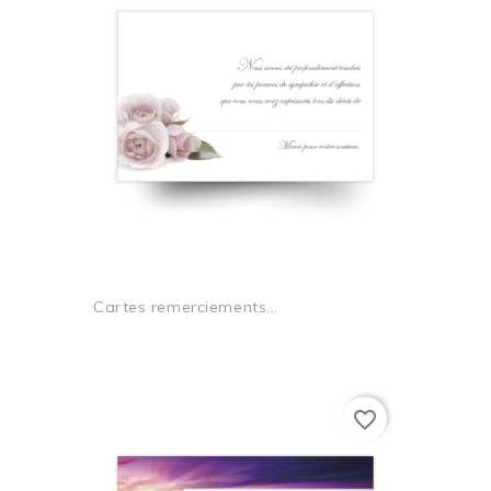
Cartes remerciements...
favorite_border