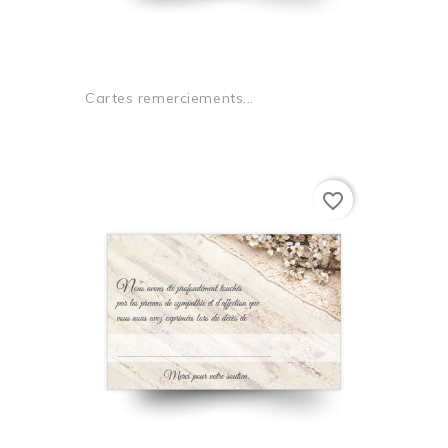
Cartes remerciements...
favorite_border