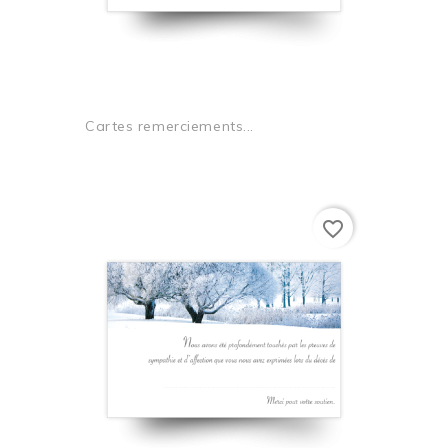
Cartes remerciements...
favorite_border