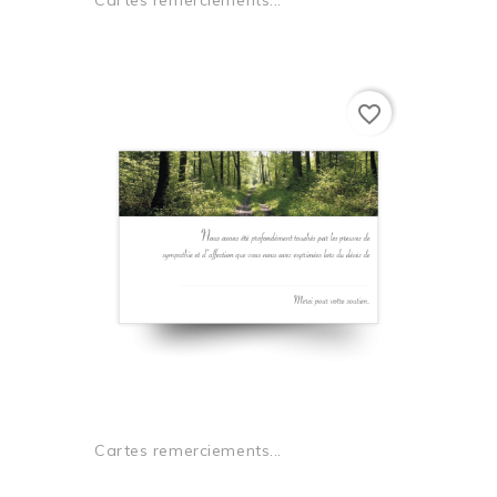
Cartes remerciements...
favorite_border
Cartes remerciements...