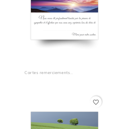
Cartes remerciements...
favorite_border