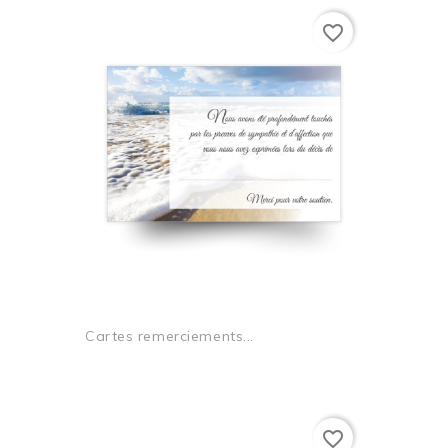
favorite_border
Cartes remerciements...
favorite_border