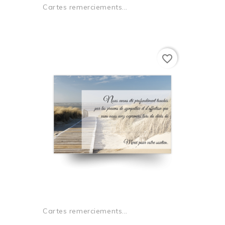
Cartes remerciements...
favorite_border
Cartes remerciements...