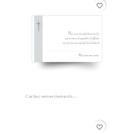
favorite_border
Cartes remerciements...
favorite_border