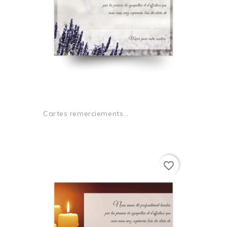
Cartes remerciements...
favorite_border