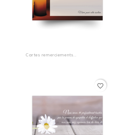
Cartes remerciements...
favorite_border