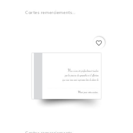
Cartes remerciements...
favorite_border